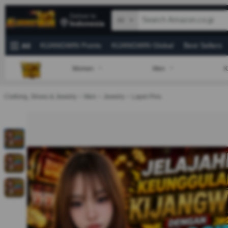
Deliver to
All
Indonesia
KIJANGWIN Points
: Check your balance
KIJANGWIN Gl
All
Japanese Books
Home & Kitchen
Computers & Perip
Women
Men
K
›
›
›
Clothing, Shoes & Jewelry
Men
Jewelry
Lapel Pins