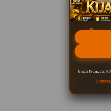
Jelajahi Keunggulan K
© COPYR