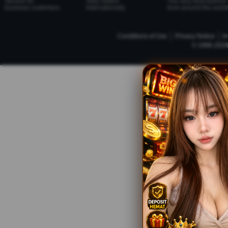
Service for
Ship Orders
The very best fashion
business customers
Internationally
from around the world
Conditions of Use
Privacy Notice
In
© 1996-2026, 