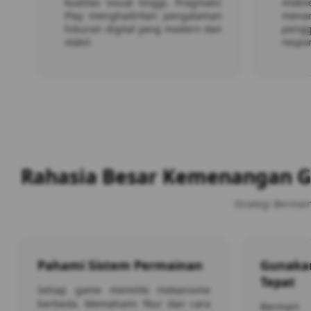
kualitas visual tinggi, Pragmatic
mobi
Play menghadirkan pengalaman
mena
hiburan digital yang modern dan
peng
stabil.
respon
Rahasia Besar Kemenangan G
Strategi Bermai
Pahami Sistem Permainan
Gunakan
Tepat
Setiap game memiliki mekanisme
berbeda. Memahami fitur dan cara
Bermain 