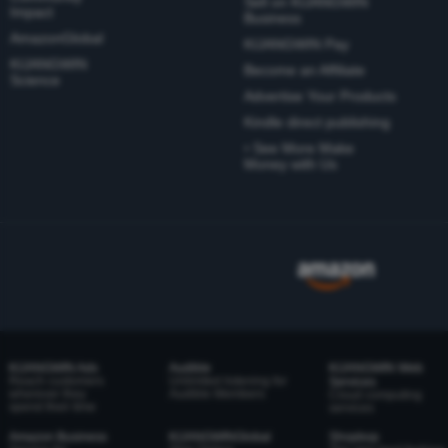
Sell on KIJANGWIN
Impact
Business
AmazonGlobal
KIJANGWIN Pay
KIJANGWIN
Become an Affiliate
Science
Advertise Your Products
Kindle direct publishing
›
See More Make
Money with Us
KIJANGWIN Ads
Audible
KIJANGWIN Web
Reach customers
Unlimited listening for
Services
wherever they
Audible Members
Cloud computing
spend their time
services
Amazon Business
KIJANGWINGlobal
Shopbop